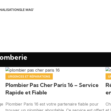
NALISATIONS
LE MAG’
lomberie
URGENCES ET RÉPARATIONS
U
s
Plombier Pas Cher Paris 16 – Service
Ré
Rapide et Fiable
e
ge
Plombier Paris 16 est votre partenaire fiable pour
Ch
trouver un plombier abordable. Ce service est offert
et