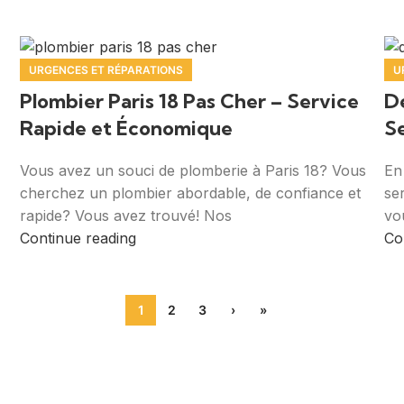
URGENCES ET RÉPARATIONS
U
Plombier Paris 18 Pas Cher – Service
D
Rapide et Économique
S
Vous avez un souci de plomberie à Paris 18? Vous
En
cherchez un plombier abordable, de confiance et
se
rapide? Vous avez trouvé! Nos
vo
Continue reading
Co
1
2
3
›
»
plomberie fiables et des professionnels qualifiés près de c