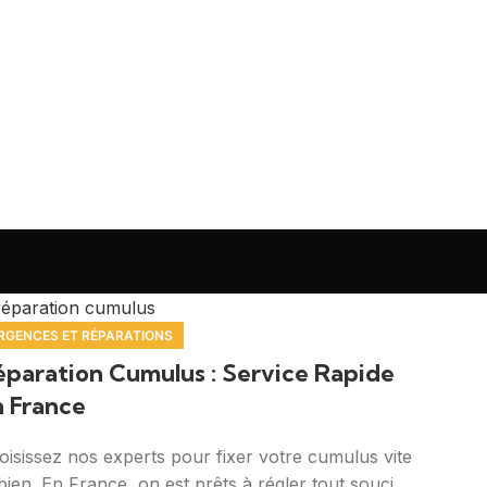
RGENCES ET RÉPARATIONS
paration Cumulus : Service Rapide
n France
oisissez nos experts pour fixer votre cumulus vite
 bien. En France, on est prêts à régler tout souci