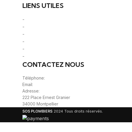
LIENS UTILES
-
A Propos
-
Mentions Légales
-
Politique de Confidentialité
-
CGU/CGV
-
Le Mag'
-
Sitemap
CONTACTEZ NOUS
Téléphone:
0980805887
Email:
contact@viteunplombier.com
Adresse:
222 Place Ernest Granier
34000 Montpellier
SOS PLOMBIERS
2024 Tous droits réservés.