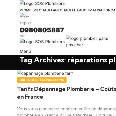
PLOMBERIE
CHAUFFAGE
CHAUFFE EAU
CLIMATISATION
CA
0980805887
Menu
Tag Archives: réparations p
URGENCES ET RÉPARATIONS
Tarifs Dépannage Plomberie – Coût
en France
Vous vous demandez combien coûte un dépanna
plomberie en France ? Une fuite d'eau, un tuyau