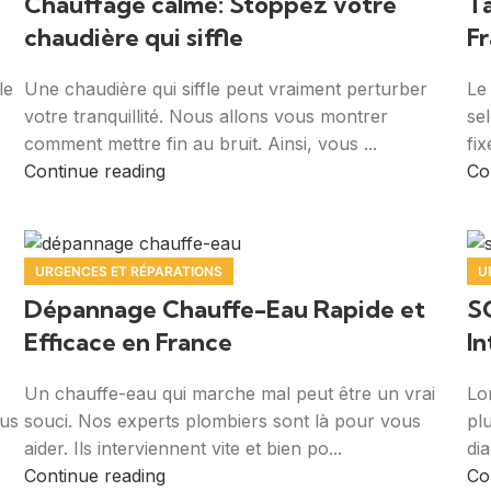
Chauffage calme: Stoppez votre
T
chaudière qui siffle
Fr
le
Une chaudière qui siffle peut vraiment perturber
Le
votre tranquillité. Nous allons vous montrer
se
comment mettre fin au bruit. Ainsi, vous ...
fix
Continue reading
Co
URGENCES ET RÉPARATIONS
U
Dépannage Chauffe-Eau Rapide et
S
Efficace en France
I
Un chauffe-eau qui marche mal peut être un vrai
Lo
ous
souci. Nos experts plombiers sont là pour vous
pl
aider. Ils interviennent vite et bien po...
di
Continue reading
Co