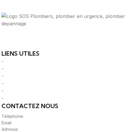
Votre guide ultime pour trouver des solutions de
plomberie fiables et des professionnels qualifiés près de
chez vous.
LIENS UTILES
-
A Propos
-
Mentions Légales
-
Politique de Confidentialité
-
CGU/CGV
-
Le Mag'
-
Sitemap
CONTACTEZ NOUS
Téléphone:
0980805887
Email:
contact@viteunplombier.com
Adresse: