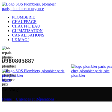
PLOMBERIE
CHAUFFAGE
CHAUFFE EAU
CLIMATISATION
CANALISATIONS
LE MAG’
0980805887
Menu
Le Mag’
Home
»
Urgences et Réparations
»