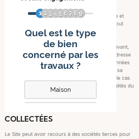
2016/679 du 27 avril 2016.
Par ailleurs, conformément à la loi Informatique et
Libertés du 6 janvier 1978, le Client dispose, à tout
moment, d’un droit d’interrogation, d’accès, de
rectification, de modification et d’opposition à
l’ensemble de ses données personnelles en écrivant,
par courrier et en justifiant de son identité, à l’adresse
suivante : contact@theperfectlead.com. Ces données
personnelles sont nécessaires au traitement de sa
Commande et à l’établissement de ses factures le cas
échéant, ainsi qu’à l’amélioration des fonctionnalités du
Site.
PARTAGE DES DONNÉES
COLLECTÉES
Le Site peut avoir recours à des sociétés tierces pour