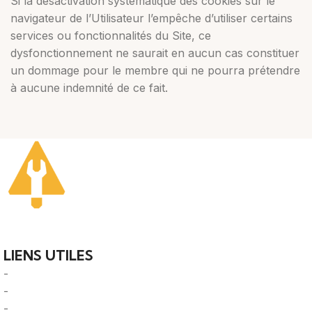
Si la désactivation systématique des cookies sur le
navigateur de l’Utilisateur l’empêche d’utiliser certains
services ou fonctionnalités du Site, ce
dysfonctionnement ne saurait en aucun cas constituer
un dommage pour le membre qui ne pourra prétendre
à aucune indemnité de ce fait.
Votre guide ultime pour trouver des solutions de plomberi
fiables et des professionnels qualifiés près de chez vous.
LIENS UTILES
-
A Propos
-
Mentions Légales
-
Politique de Confidentialité