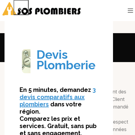
Politique de
Confidentialité
TRAITEMENT DES DONNÉES
PERSONNELLES
L’enregistrement sur le Site entraîne le traitement des
données à caractère personnel du Client. Si le Client
refuse le traitement de ses données, il lui est demandé
de s’abstenir d’utiliser le Site. Ce traitement des
données à caractère personnel se fait dans le respect
du Règlement Général sur la Protection des Données