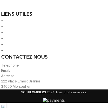
plomberie fiables et des professionnels qualifiés près de
chez vous.
LIENS UTILES
-
A Propos
-
Mentions Légales
-
Politique de Confidentialité
-
CGU/CGV
-
Le Mag'
-
Sitemap
CONTACTEZ NOUS
Téléphone:
0980805887
Email:
contact@viteunplombier.com
Adresse:
222 Place Ernest Granier
34000 Montpellier
SOS PLOMBIERS
2024 Tous droits réservés.