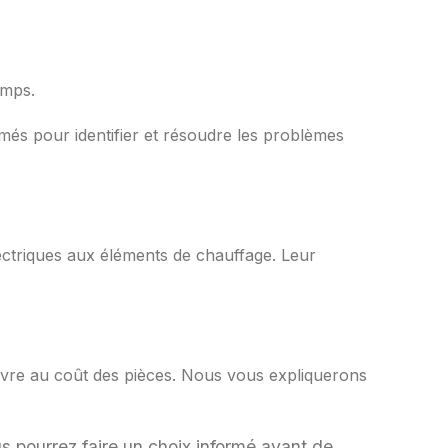
emps.
més pour identifier et résoudre les problèmes
lectriques aux éléments de chauffage. Leur
’œuvre au coût des pièces. Nous vous expliquerons
us pourrez faire un choix informé avant de