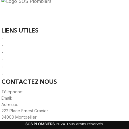
Votre guide ultime pour trouver des solutions de
plomberie fiables et des professionnels qualifiés près de
chez vous.
LIENS UTILES
-
A Propos
-
Mentions Légales
-
Politique de Confidentialité
-
CGU/CGV
-
Le Mag'
-
Sitemap
CONTACTEZ NOUS
Téléphone:
0980805887
Email:
contact@viteunplombier.com
Adresse:
222 Place Ernest Granier
34000 Montpellier
SOS PLOMBIERS
2024 Tous droits réservés.