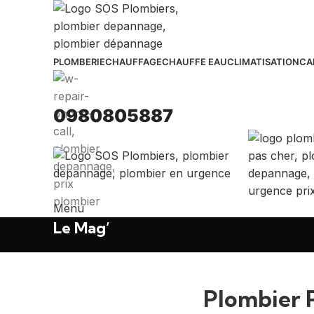
PLOMBERIE
CHAUFFAGE
CHAUFFE EAU
CLIMATISATION
CA
0980805887
Menu
Le Mag’
Plombier P