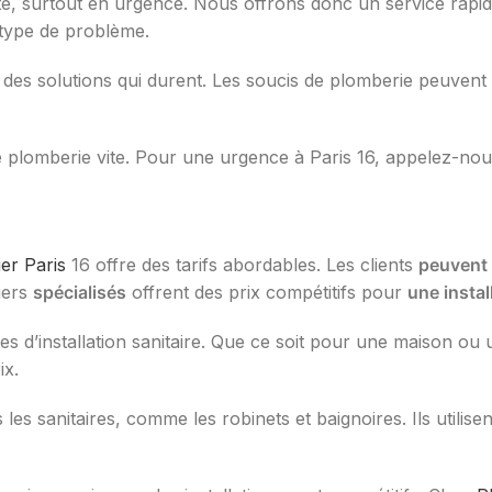
te, surtout en urgence. Nous offrons donc un service rapide
type de problème.
des solutions qui durent. Les soucis de plomberie peuvent 
lomberie vite. Pour une urgence à Paris 16, appelez-nous e
er Paris
16 offre des tarifs abordables. Les clients
peuvent 
iers
spécialisés
offrent des prix compétitifs pour
une insta
s d’installation sanitaire. Que ce soit pour une maison ou
ix.
es sanitaires, comme les robinets et baignoires. Ils utilise