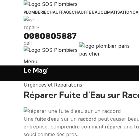
PLOMBERIE
CHAUFFAGE
CHAUFFE EAU
CLIMATISATION
CA
0980805887
Menu
Le Mag’
Urgences et Réparations
Réparer Fuite d’Eau sur Rac
Une
fuite d’eau
sur un
raccord
peut causer beauco
entreprise, comprendre comment
réparer
une
fu
souci comme des pros.