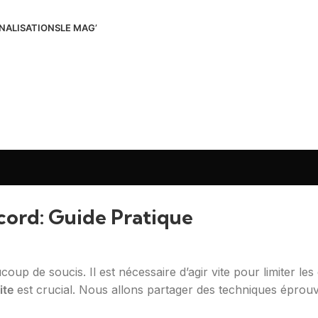
NALISATIONS
LE MAG’
cord: Guide Pratique
up de soucis. Il est nécessaire d’agir vite pour limiter le
ite
est crucial. Nous allons partager des techniques éprou