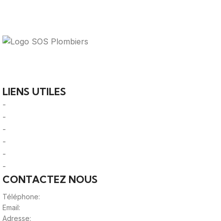
Votre guide ultime pour trouver des solutions de
plomberie fiables et des professionnels qualifiés près de
chez vous.
LIENS UTILES
-
A Propos
-
Mentions Légales
-
Politique de Confidentialité
-
CGU/CGV
-
Le Mag'
-
Sitemap
CONTACTEZ NOUS
Téléphone:
0980805887
Email:
contact@viteunplombier.com
Adresse: