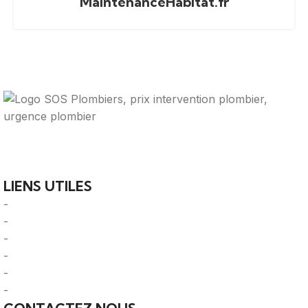
MaintenanceHabitat.fr
Votre guide ultime pour trouver des solutions de
plomberie fiables et des professionnels qualifiés près de
chez vous.
LIENS UTILES
-
A Propos
-
Mentions Légales
-
Politique de Confidentialité
-
CGU/CGV
-
Le Mag'
-
Sitemap