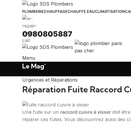
PLOMBERIE
CHAUFFAGE
CHAUFFE EAU
CLIMATISATION
CA
0980805887
Menu
Le Mag’
Urgences et Réparations
Réparation Fuite Raccord Cu
Une fuite sur un
raccord cuivre à visser
doit être
réparer ces fuites. Vous découvrirez aussi des c