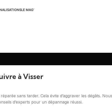
NALISATIONS
LE MAG’
ivre à Visser
 réparée sans tarder. Cela évite d’aggraver les dégâts. Nou
onseils d’experts pour un dépannage réussi.