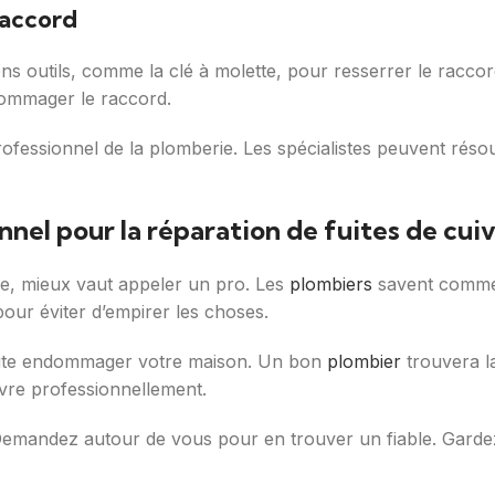
 raccord
bons outils, comme la clé à molette, pour resserrer le racco
ndommager le raccord.
n professionnel de la plomberie. Les spécialistes peuvent ré
nel pour la réparation de fuites de cui
ile, mieux vaut appeler un pro. Les
plombiers
savent commen
pour éviter d’empirer les choses.
 vite endommager votre maison. Un bon
plombier
trouvera la
uivre professionnellement.
emandez autour de vous pour en trouver un fiable. Gardez 