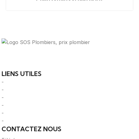
Votre guide ultime pour trouver des solutions de
plomberie fiables et des professionnels qualifiés près de
chez vous.
LIENS UTILES
-
A Propos
-
Mentions Légales
-
Politique de Confidentialité
-
CGU/CGV
-
Le Mag'
-
Sitemap
CONTACTEZ NOUS