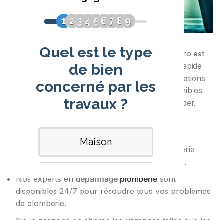
Face à une urgence plomberie, contacter un pro est
crucial. Notre équipe assure une intervention rapide
pour tout souci plomberie. Fuites d’eau, canalisations
bouchées ou réparations, nous sommes disponibles
24/7. Pour toute aide, contactez-nous sans tarder.
Les points essentiels à retenir :
Notre service de dépannage urgence plomberie
vous offre une
intervention rapide
et efficace.
Nos experts en
dépannage
plomberie
sont
disponibles 24/7 pour résoudre tous vos problèmes
de plomberie.