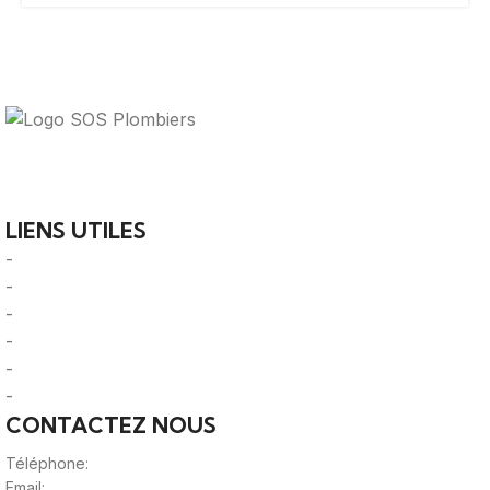
Votre guide ultime pour trouver des solutions de
plomberie fiables et des professionnels qualifiés près de
chez vous.
LIENS UTILES
-
A Propos
-
Mentions Légales
-
Politique de Confidentialité
-
CGU/CGV
-
Le Mag'
-
Sitemap
CONTACTEZ NOUS
Téléphone:
0980805887
Email:
contact@viteunplombier.com