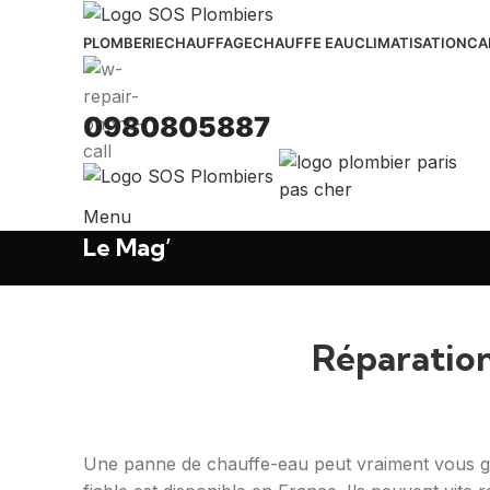
PLOMBERIE
CHAUFFAGE
CHAUFFE EAU
CLIMATISATION
CA
0980805887
Menu
Le Mag’
Réparation
Une panne de chauffe-eau peut vraiment vous gê