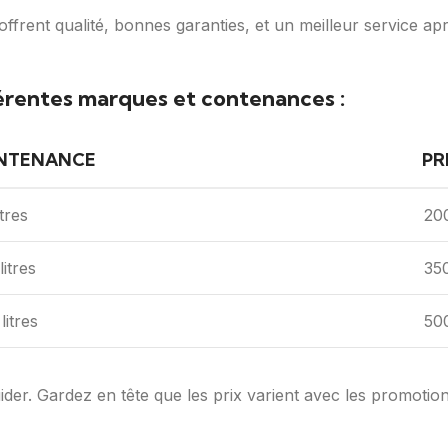
offrent qualité, bonnes garanties, et un meilleur service a
érentes marques et contenances :
NTENANCE
PR
itres
20
litres
35
litres
50
r. Gardez en tête que les prix varient avec les promotions, 