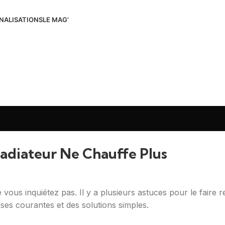
NALISATIONS
LE MAG’
Radiateur Ne Chauffe Plus
e vous inquiétez pas. Il y a plusieurs astuces pour le faire r
s courantes et des solutions simples.