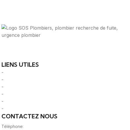
Votre guide ultime pour trouver des solutions de
plomberie fiables et des professionnels qualifiés près de
chez vous.
LIENS UTILES
-
A Propos
-
Mentions Légales
-
Politique de Confidentialité
-
CGU/CGV
-
Le Mag'
-
Sitemap
CONTACTEZ NOUS
Téléphone:
0980805887