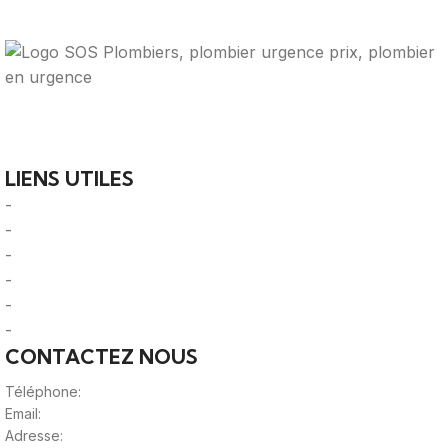
Votre guide ultime pour trouver des solutions de
plomberie fiables et des professionnels qualifiés près de
chez vous.
LIENS UTILES
-
A Propos
-
Mentions Légales
-
Politique de Confidentialité
-
CGU/CGV
-
Le Mag'
-
Sitemap
CONTACTEZ NOUS
Téléphone:
0980805887
Email:
contact@viteunplombier.com
Adresse: