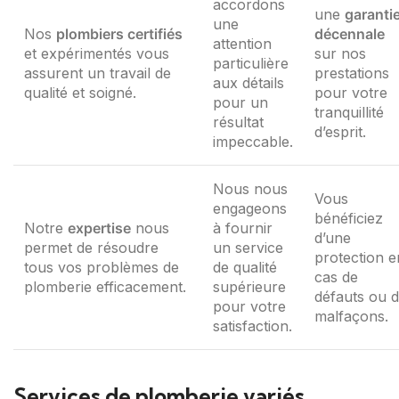
accordons
une
garanti
une
Nos
plombiers certifiés
décennale
attention
et expérimentés vous
sur nos
particulière
assurent un travail de
prestations
aux détails
qualité et soigné.
pour votre
pour un
tranquillité
résultat
d’esprit.
impeccable.
Nous nous
Vous
engageons
bénéficiez
Notre
expertise
nous
à fournir
d’une
permet de résoudre
un service
protection e
tous vos problèmes de
de qualité
cas de
plomberie efficacement.
supérieure
défauts ou 
pour votre
malfaçons.
satisfaction.
Services de plomberie variés