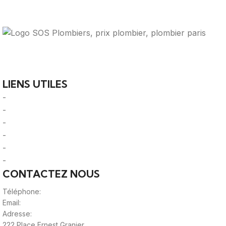
Votre guide ultime pour trouver des solutions de
plomberie fiables et des professionnels qualifiés près de
chez vous.
LIENS UTILES
-
A Propos
-
Mentions Légales
-
Politique de Confidentialité
-
CGU/CGV
-
Le Mag'
-
Sitemap
CONTACTEZ NOUS
Téléphone:
0980805887
Email:
contact@viteunplombier.com
Adresse:
222 Place Ernest Granier