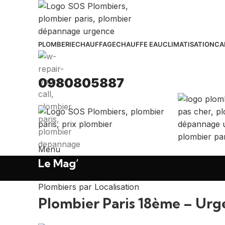
PLOMBERIE
CHAUFFAGE
CHAUFFE EAU
CLIMATISATION
CA
0980805887
Menu
Le Mag’
Plombiers par Localisation
Plombier Paris 18ème – Ur