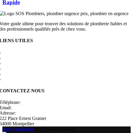
Rapide
Votre guide ultime pour trouver des solutions de plomberie fiables et
des professionnels qualifiés près de chez vous.
LIENS UTILES
-
A Propos
-
Mentions Légales
-
Politique de Confidentialité
-
CGU/CGV
-
Le Mag'
-
Sitemap
CONTACTEZ NOUS
Téléphone:
0980805887
Email:
contact@viteunplombier.com
Adresse:
222 Place Ernest Granier
34000 Montpellier
SOS PLOMBIERS
2024 Tous droits réservés.