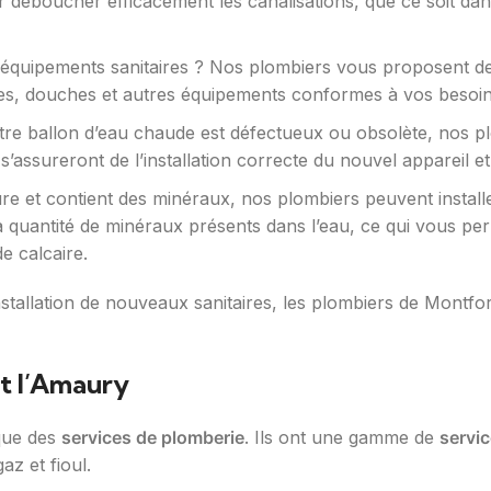
 déboucher efficacement les canalisations, que ce soit dans
quipements sanitaires ? Nos plombiers vous proposent des se
ires, douches et autres équipements conformes à vos besoin
tre ballon d’eau chaude est défectueux ou obsolète, nos 
s’assureront de l’installation correcte du nouvel appareil 
ure et contient des minéraux, nos plombiers peuvent instal
 la quantité de minéraux présents dans l’eau, ce qui vous p
e calcaire.
nstallation de nouveaux sanitaires, les plombiers de Montfo
t l’Amaury
 que des
services de plomberie
. Ils ont une gamme de
servi
az et fioul.