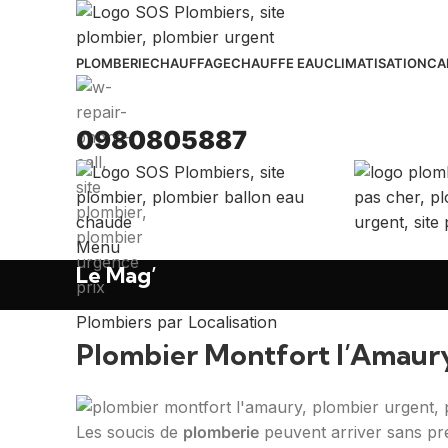
PLOMBERIE
CHAUFFAGE
CHAUFFE EAU
CLIMATISATION
CA
0980805887
Menu
Le Mag’
Plombiers par Localisation
Plombier Montfort l’Amaury
Les soucis de
plomberie
peuvent arriver sans pré