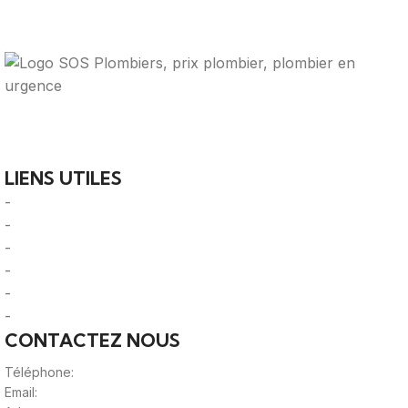
Votre guide ultime pour trouver des solutions de
plomberie fiables et des professionnels qualifiés près de
chez vous.
LIENS UTILES
-
A Propos
-
Mentions Légales
-
Politique de Confidentialité
-
CGU/CGV
-
Le Mag'
-
Sitemap
CONTACTEZ NOUS
Téléphone:
0980805887
Email:
contact@viteunplombier.com