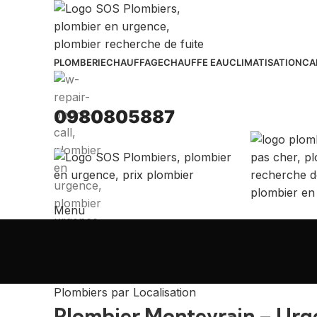
PLOMBERIE
CHAUFFAGE
CHAUFFE EAU
CLIMATISATION
CA
0980805887
Menu
Plombiers par Localisation
Plombier Montevrain – Urg