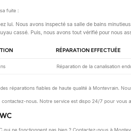
a fuite :
hez lui. Nous avons inspecté sa salle de bains minutieus
 tuyau cassé. Puis, nous avons tout vérifié pour nous as
ATION
RÉPARATION EFFECTUÉE
ins
Réparation de la canalisation e
es réparations fiables de haute qualité à Montevrain. Nous
, contactez-nous. Notre service est dispo 24/7 pour vous a
t WC
qui ne fonctionnent pas bien ? Contactez-nous à Montevrai