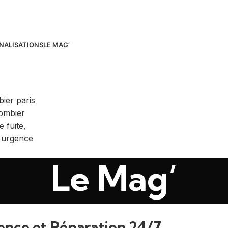
NALISATIONS
LE MAG’
Le Mag’
ence et Réparation 24/7