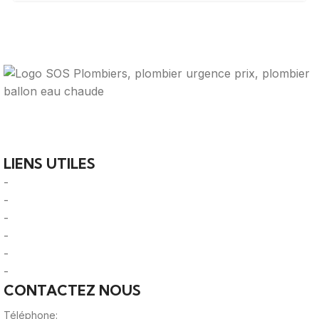
Votre guide ultime pour trouver des solutions de
plomberie fiables et des professionnels qualifiés près de
chez vous.
LIENS UTILES
-
A Propos
-
Mentions Légales
-
Politique de Confidentialité
-
CGU/CGV
-
Le Mag'
-
Sitemap
CONTACTEZ NOUS
Téléphone:
0980805887