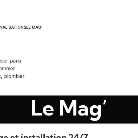
NALISATIONS
LE MAG’
Le Mag’
 et installation 24/7