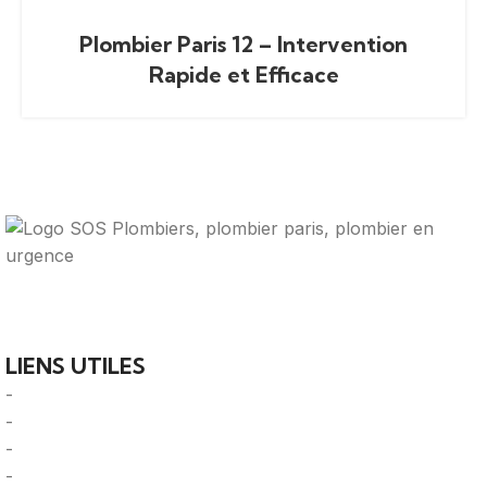
Plombier Paris 12 – Intervention
Rapide et Efficace
Votre guide ultime pour trouver des solutions de
plomberie fiables et des professionnels qualifiés près de
chez vous.
LIENS UTILES
-
A Propos
-
Mentions Légales
-
Politique de Confidentialité
-
CGU/CGV