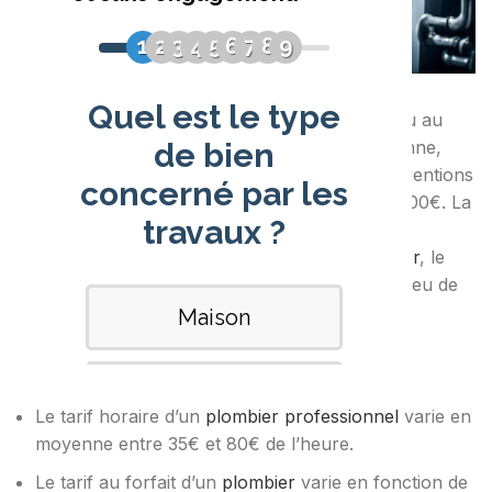
Le prix d’un plombier peut être fixé à l’heure ou au
forfait. Cela dépend du travail à faire. En moyenne,
l’heure coûte entre 35€ et 80€. Pour des interventions
spécifiques, le forfait varie de 50€ à plus de 5000€. La
complexité du travail joue beaucoup. Les coûts
changent selon le travail, l’expertise du
plombier
, le
temps nécessaire, les outils utilisés, l’accès au lieu de
travail, la région et l’urgence des réparations.
Principaux points à retenir:
Le tarif horaire d’un
plombier professionnel
varie en
moyenne entre 35€ et 80€ de l’heure.
Le tarif au forfait d’un
plombier
varie en fonction de