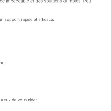
rvice impeccable et des solutions durables. Peu
n support rapide et efficace.
eau
ureux de vous aider.