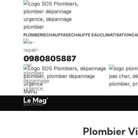
PLOMBERIE
CHAUFFAGE
CHAUFFE EAU
CLIMATISATION
CA
0980805887
Menu
Le Mag’
Plombier Vi