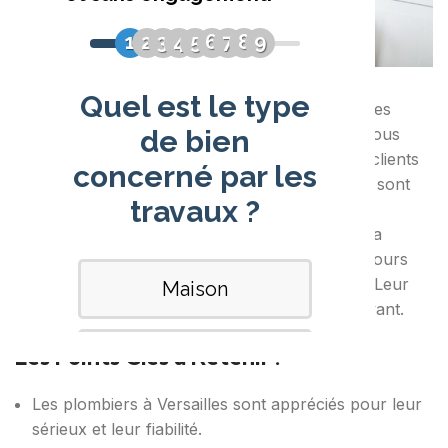
Êtes-vous à la recherche d’opinions sûres sur les
plombiers de Versailles ? Nous avons ce qu’il vous
faut ! Cet article compile les avis de nombreux clients
pour vous orienter. Les
plombiers
de Versailles sont
célèbres pour leur sérieux et leur efficacité. Ils
gagnent la confiance grâce à leur expertise et la
qualité de leurs interventions. De nombreux retours
soulignent le professionnalisme des plombiers. Leur
travail sérieux et efficace est toujours mis en avant.
Les Points Clés à Retenir :
Les plombiers à Versailles sont appréciés pour leur
sérieux et leur fiabilité.