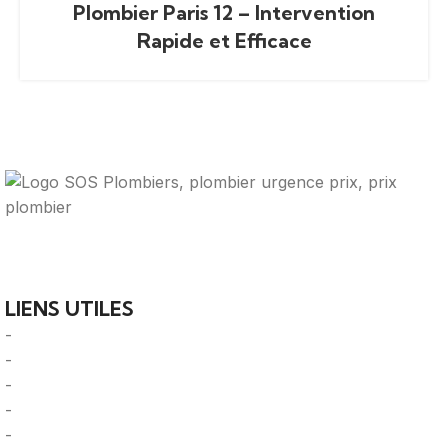
Plombier Paris 12 – Intervention
Rapide et Efficace
Votre guide ultime pour trouver des solutions de
plomberie fiables et des professionnels qualifiés près de
chez vous.
LIENS UTILES
-
A Propos
-
Mentions Légales
-
Politique de Confidentialité
-
CGU/CGV
-
Le Mag'