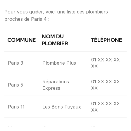
Pour vous guider, voici une liste des plombiers
proches de Paris 4 :
NOM DU
COMMUNE
TÉLÉPHONE
PLOMBIER
01 XX XX XX
Paris 3
Plomberie Plus
XX
Réparations
01 XX XX XX
Paris 5
Express
XX
01 XX XX XX
Paris 11
Les Bons Tuyaux
XX
…
…
…