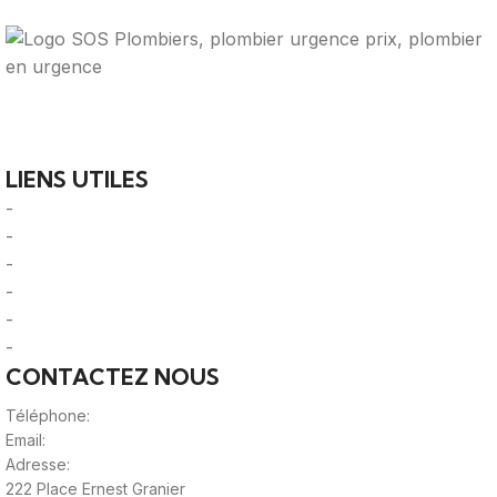
Votre guide ultime pour trouver des solutions de
plomberie fiables et des professionnels qualifiés près de
chez vous.
LIENS UTILES
-
A Propos
-
Mentions Légales
-
Politique de Confidentialité
-
CGU/CGV
-
Le Mag'
-
Sitemap
CONTACTEZ NOUS
Téléphone:
0980805887
Email:
contact@viteunplombier.com
Adresse:
222 Place Ernest Granier