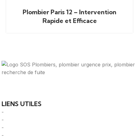
Plombier Paris 12 – Intervention
Rapide et Efficace
Votre guide ultime pour trouver des solutions de
plomberie fiables et des professionnels qualifiés près de
chez vous.
LIENS UTILES
-
A Propos
-
Mentions Légales
-
Politique de Confidentialité
-
CGU/CGV