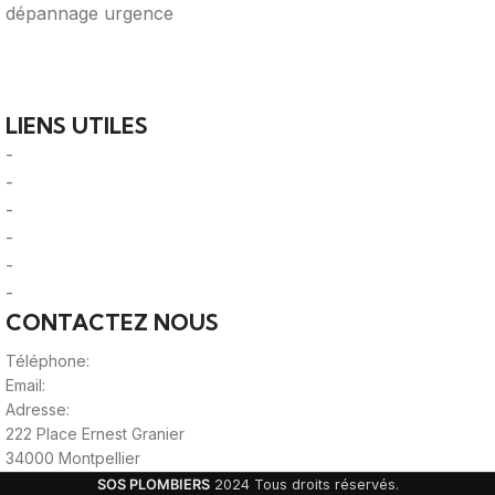
Votre guide ultime pour trouver des solutions de
plomberie fiables et des professionnels qualifiés près de
chez vous.
LIENS UTILES
-
A Propos
-
Mentions Légales
-
Politique de Confidentialité
-
CGU/CGV
-
Le Mag'
-
Sitemap
CONTACTEZ NOUS
Téléphone:
0980805887
Email:
contact@viteunplombier.com
Adresse:
222 Place Ernest Granier
34000 Montpellier
SOS PLOMBIERS
2024 Tous droits réservés.