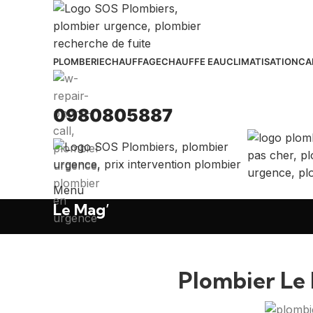
PLOMBERIE
CHAUFFAGE
CHAUFFE EAU
CLIMATISATION
CA
0980805887
Menu
Le Mag’
Plombier Le 