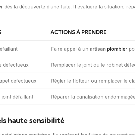
er
dès la découverte d’une fuite. Il évaluera la situation, rép
S
ACTIONS À PRENDRE
éfaillant
Faire appel à un
artisan
plombier
pou
e défectueux
Remplacer le joint ou le robinet déf
lapet défectueux
Régler le flotteur ou remplacer le cl
joint défaillant
Réparer la canalisation endommagée o
els haute sensibilité