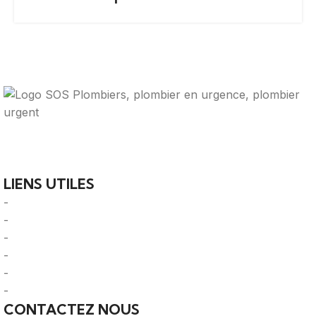
Votre guide ultime pour trouver des solutions de
plomberie fiables et des professionnels qualifiés près de
chez vous.
LIENS UTILES
-
A Propos
-
Mentions Légales
-
Politique de Confidentialité
-
CGU/CGV
-
Le Mag'
-
Sitemap
CONTACTEZ NOUS