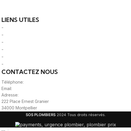
plomberie fiables et des professionnels qualifiés près de
chez vous.
LIENS UTILES
-
A Propos
-
Mentions Légales
-
Politique de Confidentialité
-
CGU/CGV
-
Le Mag'
-
Sitemap
CONTACTEZ NOUS
Téléphone:
0980805887
Email:
contact@viteunplombier.com
Adresse:
222 Place Ernest Granier
34000 Montpellier
SOS PLOMBIERS
2024 Tous droits réservés.