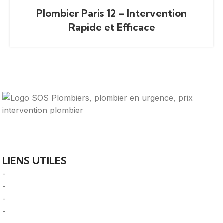
Plombier Paris 12 – Intervention
Rapide et Efficace
Votre guide ultime pour trouver des solutions de
plomberie fiables et des professionnels qualifiés près de
chez vous.
LIENS UTILES
-
A Propos
-
Mentions Légales
-
Politique de Confidentialité
-
CGU/CGV