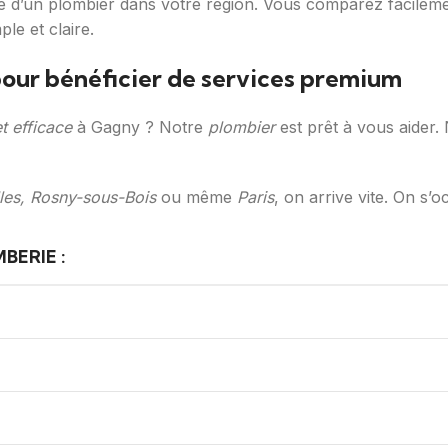
e d’un plombier dans votre région. Vous comparez facilement
e et claire.
our bénéficier de services premium
t efficace
à Gagny ? Notre
plombier
est prêt à vous aider
les, Rosny-sous-Bois
ou même
Paris
, on arrive vite. On s’
BERIE :