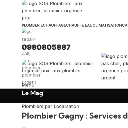
PLOMBERIE
CHAUFFAGE
CHAUFFE EAU
CLIMATISATION
CA
0980805887
Menu
Le Mag’
Plombiers par Localisation
Plombier Gagny : Services 