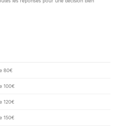
outes les réponses pour une décision bien
de 80€
de 100€
de 120€
de 150€