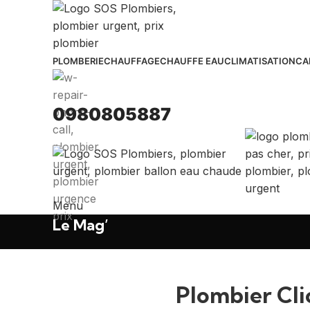
PLOMBERIE
CHAUFFAGE
CHAUFFE EAU
CLIMATISATION
CA
0980805887
Menu
Le Mag’
Plombier Cli