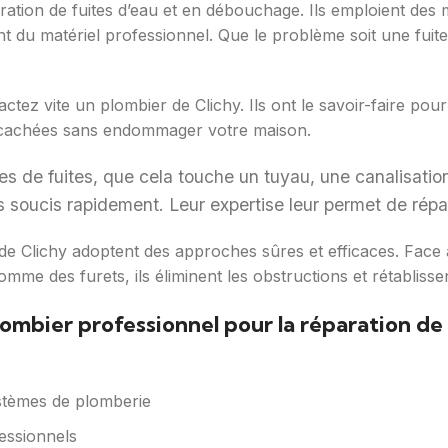
aration de fuites d’eau et en débouchage. Ils emploient des
sent du matériel professionnel. Que le problème soit une fuit
tez vite un plombier de Clichy. Ils ont le savoir-faire pour
es cachées sans endommager votre maison.
s de fuites, que cela touche un tuyau, une canalisation
s soucis rapidement. Leur expertise leur permet de répar
e Clichy adoptent des approches sûres et efficaces. Face à 
omme des furets, ils éliminent les obstructions et rétabliss
lombier professionnel pour la réparation de
stèmes de plomberie
fessionnels