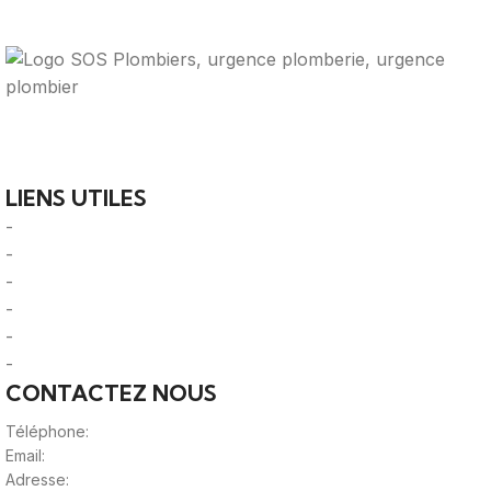
Votre guide ultime pour trouver des solutions de
plomberie fiables et des professionnels qualifiés près de
chez vous.
LIENS UTILES
-
A Propos
-
Mentions Légales
-
Politique de Confidentialité
-
CGU/CGV
-
Le Mag'
-
Sitemap
CONTACTEZ NOUS
Téléphone:
0980805887
Email:
contact@viteunplombier.com
Adresse: