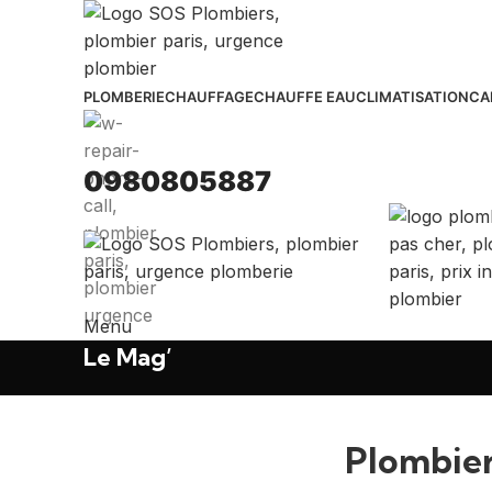
PLOMBERIE
CHAUFFAGE
CHAUFFE EAU
CLIMATISATION
CA
0980805887
Menu
Le Mag’
Plombier