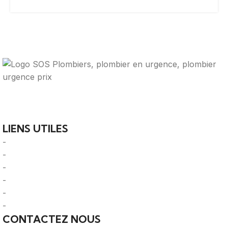
Votre guide ultime pour trouver des solutions de
plomberie fiables et des professionnels qualifiés près de
chez vous.
LIENS UTILES
-
A Propos
-
Mentions Légales
-
Politique de Confidentialité
-
CGU/CGV
-
Le Mag'
-
Sitemap
CONTACTEZ NOUS