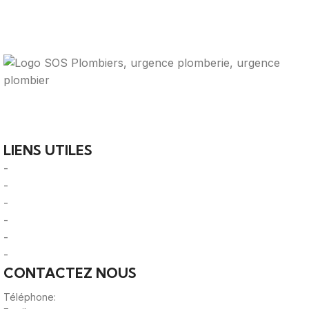
Votre guide ultime pour trouver des solutions de
plomberie fiables et des professionnels qualifiés près de
chez vous.
LIENS UTILES
-
A Propos
-
Mentions Légales
-
Politique de Confidentialité
-
CGU/CGV
-
Le Mag'
-
Sitemap
CONTACTEZ NOUS
Téléphone:
0980805887