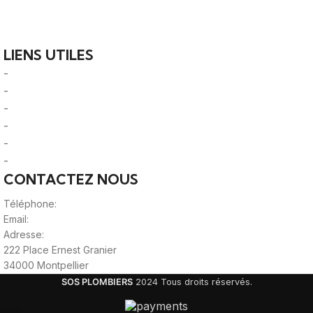
Votre guide ultime pour trouver des solutions de
plomberie fiables et des professionnels qualifiés près de
chez vous.
LIENS UTILES
-
A Propos
-
Mentions Légales
-
Politique de Confidentialité
-
CGU/CGV
-
Le Mag'
-
Sitemap
CONTACTEZ NOUS
Téléphone:
0980805887
Email:
contact@viteunplombier.com
Adresse:
222 Place Ernest Granier
34000 Montpellier
SOS PLOMBIERS
2024 Tous droits réservés.