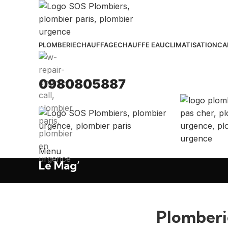
PLOMBERIE
CHAUFFAGE
CHAUFFE EAU
CLIMATISATION
CA
0980805887
Menu
Le Mag’
Plomberi