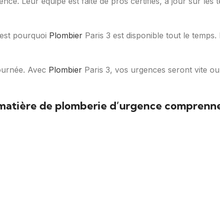
lence. Leur équipe est faite de pros certifiés, à jour sur les
’est pourquoi
Plombier
Paris 3 est disponible tout le temps.
journée. Avec
Plombier
Paris 3, vos urgences seront vite ou
n matière de plomberie d’urgence comprenne