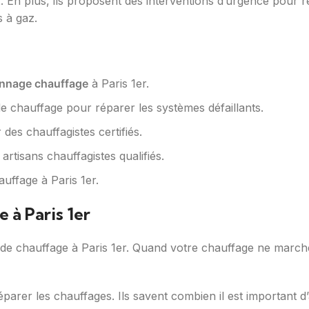
x. En plus, ils proposent des interventions d’urgence pour r
s à gaz.
nnage chauffage
à Paris 1er.
e chauffage pour réparer les systèmes défaillants.
des chauffagistes certifiés.
artisans chauffagistes qualifiés.
uffage à Paris 1er.
 à Paris 1er
 chauffage à Paris 1er. Quand votre chauffage ne marche plu
arer les chauffages. Ils savent combien il est important d’