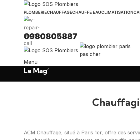
PLOMBERIE
CHAUFFAGE
CHAUFFE EAU
CLIMATISATION
CA
0980805887
Menu
Le Mag’
Chauffagis
ACM Chauffage, situé à Paris 1er, offre des service